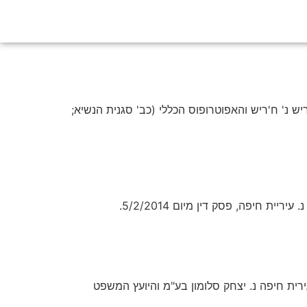
ה בצפת ת"ע 28212-11-20 בית המשפט לענייני משפחה בצפת ת"ע 28212-11-20 ואח': ח'ריש נ' ח'ריש והאפוטרופוס הכללי (כב' סגנית הנשיא;
שפט העליון בהרכב מורחב (7 שופטים) בית המשפט העליון בהרכב מורחב (7 שופטים) בעניין: עע"ם 8832/12 עירית חיפה נ. יצחק סלומון בע"מ והיועץ המשפט