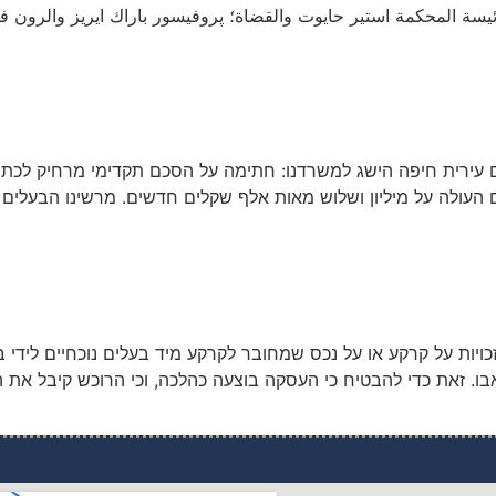
صدر اليوم؛ ٢٨ نيسان ٢٠٢١، من قبل رئيسة المحكمة استير حايوت والقضاة؛ پروفيسور باراك
ם עירית חיפה הישג למשרדנו: חתימה על הסכם תקדימי מרחיק לכת
ם העולה על מיליון ושלוש מאות אלף שקלים חדשים. מרשינו הבעלי
ויות על קרקע או על נכס שמחובר לקרקע מיד בעלים נוכחיים לידי ב
 זאת כדי להבטיח כי העסקה בוצעה כהלכה, וכי הרוכש קיבל את הז