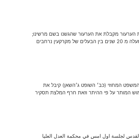
 הערעור מקבלת את הערעור שהגשנו בשם מרשינו;
הבעלים של המקרקעין נגד גני שפרעם והמחזיקים בקרקע מטעמה ומחייבת אותם בהוצאות: זה הוא סכסוך היסטורי בן למעלה מ 20 שנים בין הבעלים של מקרקעין נרחבים
 המשפט המחוזי (כב׳ השופט ג׳השאן) קיבל את
מוש המותר על פי ההיתר וזאת חרף המלצת תסקיר
 القدس لجلسة اول امس في محكمة العدل العليا