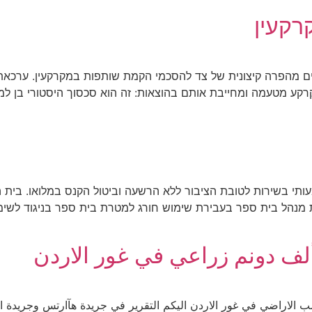
רקעין
ם מהפרה קיצונית של צד להסכמי הקמת שותפות במקרקעין. ערכאת
עותי בשירות לטובת הציבור ללא הרשעה וביטול הקנס במלואו. בית
 מנהל בית ספר בעבירת שימוש חורג למטרת בית ספר בניגוד לשי
ألف دونم زراعي في غور الاردن
صب الاراضي في غور الاردن اليكم التقرير في جريدة هآارتس وجريدة