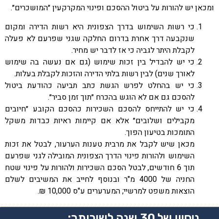
ומכאן יש להורות על ביטול ההסכם ופינוי המקרקעין ״המושכרים״.
כי רשות השימוש בדרך הצפונית היא רשות הדירה ומקום
שנקבעה דרך אחרת בדרום החלקה שגני שפרעם לא פעלה
לקבלת היתר לגביה כי אז לדבר יש מחיר.
כי יש להבדיל בין זכות שימוש (גם אם נעשה בה שימוש
לאורך שנים) לבין רשות בלתי הדירה והזכות לקבלת בעלות.
כי יש בהחלט לפרש הגשת כתב תביעה כהודעת ביטול
להסכם גם אם לא הוגש בהכרח ״תוך זמן סביר״.
כי יש להתייחס להסכם השכירות כהסכם הקובע ״חיובים
מקבילים ושלובים״ אלא אם קיימות ראיות כבדות משקל
התומכות בטיעון הפוך.
מכאן שיש לקבל את מרבית טענות הערעור, לבטל את זכות
השימוש ולהורות פינוי הדרך הצפונית המובילה לגני שפרעם
תוך 6 חודשים, לבטל הסכם השכירות ולהורות על פינוי שטח
החניה של 4000 מ"ר ובנוסף לחייב את המשיבים לשלם
הוצאות משפט למרשיי; המערערים ע"ס 10,000 ₪.
ניסיון של 30 שנה לשירותך: